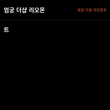
엄궁 더샵 리오몬
엄궁 더샵 리오몬트
트